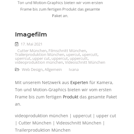
Imagefilm
17. Mai 2021
Cutter München
,
Filmschnitt München
,
Trailerproduktion München
,
upercut
,
upercutt
,
uperrcut
,
upper cut
,
uppercut
,
uppercutt
,
videoproduktion münchen
,
Videoschnitt München
Web Design
,
Allgemein
Ivana
Mit unserem Netzwerk aus
Experten
für Kamera,
Ton und Motion-Graphics bieten wir vom ersten
Frame bis zum fertigen
Produkt
das gesamte Paket
an.
videoproduktion münchen | uppercut | upper cut
| Cutter München | Videoschnitt München |
Trailerproduktion München
up errcut, upercut, uppercutt,