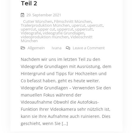
Teil 2
29. September 2021
Cutter München
,
Filmschnitt München
,
Trailerproduktion München
,
upercut
,
upercutt
,
uperrcut
,
upper cut
,
uppercut
,
uppercutt
,
Videografie
,
videografie Grundlagen
,
videoproduktion münchen
,
Videoschnitt
München
on Videografie G
Allgemein
Ivana
Leave a Comment
Nachdem wir uns im letzten Teil zu den
Videografie Grundlagen mit Ausrüstung, dem
Hintergrund und Tipps für Hochzeiten und
Co befasst haben, geht es heute weiter.
Videografie Grundlagen – Verwenden Sie den
manuellen Fokus während der
Videoaufnahme Obwohl die Autofokus-
Funktion Ihrer Videokamera sehr nützlich ist,
kann sie Ihre Aufnahme auch ruinieren. Dies
geschieht, wenn Sie […]