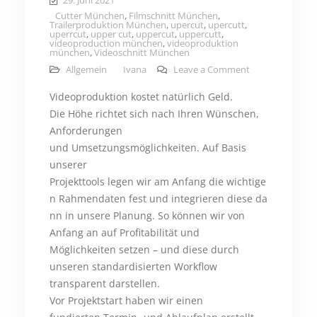
29. Juni 2021
Cutter München
,
Filmschnitt München
,
Trailerproduktion München
,
upercut
,
upercutt
,
uperrcut
,
upper cut
,
uppercut
,
uppercutt
,
videoproduction münchen
,
videoproduktion
münchen
,
Videoschnitt München
on Unser Upper
Allgemein
Ivana
Leave a Comment
Videoproduktion kostet natürlich Geld.
Die Höhe richtet sich nach Ihren Wünschen,
Anforderungen
und Umsetzungsmöglichkeiten. Auf Basis
unserer
Projekttools legen wir am Anfang die wichtige
n Rahmendaten fest und integrieren diese da
nn in unsere Planung. So können wir von
Anfang an auf Profitabilität und
Möglichkeiten setzen – und diese durch
unseren standardisierten Workflow
transparent darstellen.
Vor Projektstart haben wir einen