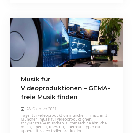
Musik für
Videoproduktionen – GEMA-
freie Musik finden
28. Oktober 2021
agentur videoproduktion münchen
,
Filmschnitt
München
,
musik für videoproduktionen
,
schyrenstraße münchen
,
suchmaschine ähnliche
musik
,
upercut
,
upercutt
,
uperrcut
,
upper cut
,
uppercutt
,
video trailer produktion
,