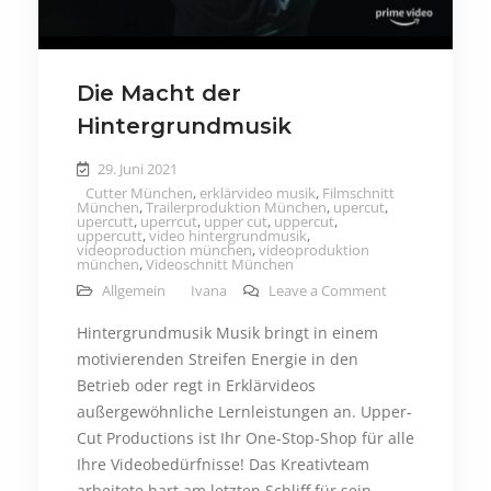
Die Macht der
Hintergrundmusik
29. Juni 2021
Cutter München
,
erklärvideo musik
,
Filmschnitt
München
,
Trailerproduktion München
,
upercut
,
upercutt
,
uperrcut
,
upper cut
,
uppercut
,
uppercutt
,
video hintergrundmusik
,
videoproduction münchen
,
videoproduktion
münchen
,
Videoschnitt München
on Die Macht d
Allgemein
Ivana
Leave a Comment
Hintergrundmusik Musik bringt in einem
motivierenden Streifen Energie in den
Betrieb oder regt in Erklärvideos
außergewöhnliche Lernleistungen an. Upper-
Cut Productions ist Ihr One-Stop-Shop für alle
Ihre Videobedürfnisse! Das Kreativteam
arbeitete hart am letzten Schliff für sein