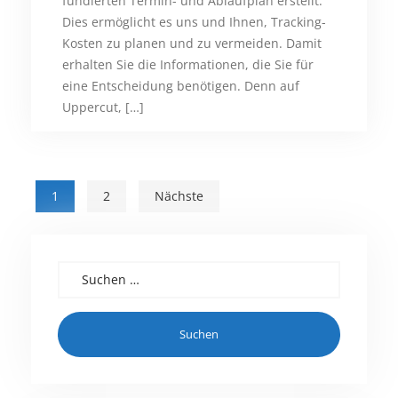
fundierten Termin- und Ablaufplan erstellt.
Dies ermöglicht es uns und Ihnen, Tracking-
Kosten zu planen und zu vermeiden. Damit
erhalten Sie die Informationen, die Sie für
eine Entscheidung benötigen. Denn auf
Uppercut, […]
Seitennummerierung der Be
1
2
Nächste
Suchen nach: