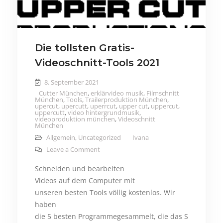
Die tollsten Gratis-
Videoschnitt-Tools 2021
8. September 2021
Cutter München
,
erklärvideo musik
,
Filmschnitt
München
,
Tools
,
Trailerproduktion München
,
upercut
,
upercutt
,
uperrcut
,
upper cut
,
uppercut
,
uppercutt
,
video hintergrundmusik
,
videoproduktion münchen
,
Videoschnitt
München
Allgemein
,
Uncategorized
Ivana
on Die tollsten Gratis-Videoschnitt-Tools 
Leave a Comment
Schneiden und bearbeiten
Videos auf dem Computer mit
unseren besten Tools völlig kostenlos. Wir
haben
die 5 besten Programmegesammelt, die das S