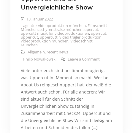
Unvergleichliche Show
13. Januar 2022
agentur videoproduktion münchen
,
Filmschnitt
München
,
schyrenstraße münchen
,
upercut
,
upercutt musik für videoproduktionen
,
uperrcut
,
upper cut
,
uppercutt
,
video trailer produktion
,
videoproduktion münchen
,
Videoschnitt
München
Allgemein
,
recent news
on Uppercut und d
Philip Nowakowski
Leave a Comment
Viele unter euch sind bestimmt neugierig,
was Uppercut im Moment so macht. Wer bei
About Us reingeschnuppert hat, der weiß die
Antwort auch schon. Für alle anderen: Wir
sind aktuell für den Schnitt der
Unvergleichlichen Show zuständig in
Zusammenarbeit mit Check24! Uppercut und
die Unvergleichliche Show Wir sind fleißig am
Arbeiten und Schneiden des tollen […]