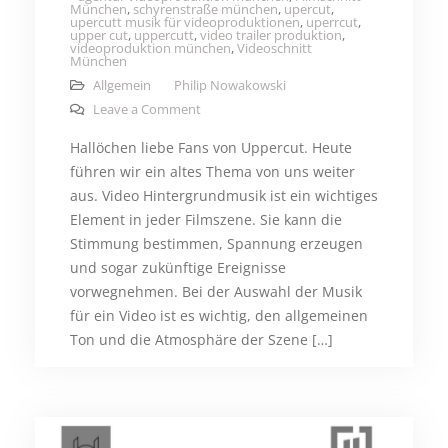
München
,
schyrenstraße münchen
,
upercut
,
upercutt musik für videoproduktionen
,
uperrcut
,
upper cut
,
uppercutt
,
video trailer produktion
,
videoproduktion münchen
,
Videoschnitt
München
Allgemein
Philip Nowakowski
on Die richtige Video Hintergrundmusik fü
Leave a Comment
Hallöchen liebe Fans von Uppercut. Heute
führen wir ein altes Thema von uns weiter
aus. Video Hintergrundmusik ist ein wichtiges
Element in jeder Filmszene. Sie kann die
Stimmung bestimmen, Spannung erzeugen
und sogar zukünftige Ereignisse
vorwegnehmen. Bei der Auswahl der Musik
für ein Video ist es wichtig, den allgemeinen
Ton und die Atmosphäre der Szene […]