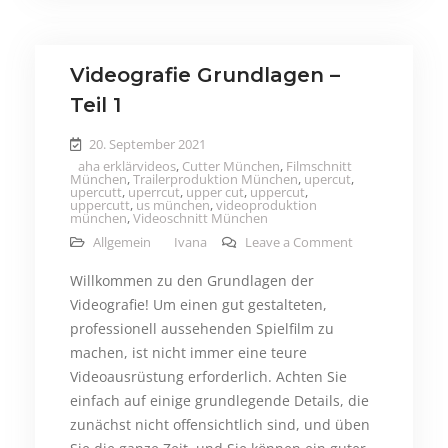
Videografie Grundlagen –
Teil 1
20. September 2021
aha erklärvideos
,
Cutter München
,
Filmschnitt
München
,
Trailerproduktion München
,
upercut
,
upercutt
,
uperrcut
,
upper cut
,
uppercut
,
uppercutt
,
us münchen
,
videoproduktion
münchen
,
Videoschnitt München
on Videografie G
Allgemein
Ivana
Leave a Comment
Willkommen zu den Grundlagen der
Videografie! Um einen gut gestalteten,
professionell aussehenden Spielfilm zu
machen, ist nicht immer eine teure
Videoausrüstung erforderlich. Achten Sie
einfach auf einige grundlegende Details, die
zunächst nicht offensichtlich sind, und üben