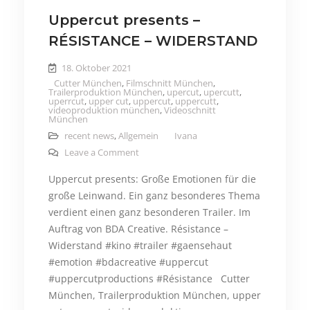
Uppercut presents –
RÉSISTANCE – WIDERSTAND
18. Oktober 2021
Cutter München
,
Filmschnitt München
,
Trailerproduktion München
,
upercut
,
upercutt
,
uperrcut
,
upper cut
,
uppercut
,
uppercutt
,
videoproduktion münchen
,
Videoschnitt
München
recent news
,
Allgemein
Ivana
on Uppercut presents – RÉSISTANCE – 
Leave a Comment
Uppercut presents: Große Emotionen für die
große Leinwand. Ein ganz besonderes Thema
verdient einen ganz besonderen Trailer. Im
Auftrag von BDA Creative. Résistance –
Widerstand #kino #trailer #gaensehaut
#emotion #bdacreative #uppercut
#uppercutproductions #Résistance Cutter
München, Trailerproduktion München, upper