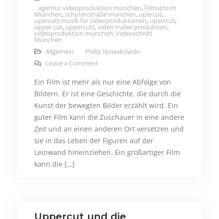
agentur videoproduktion münchen
,
Filmschnitt
München
,
schyrenstraße münchen
,
upercut
,
upercutt musik für videoproduktionen
,
uperrcut
,
upper cut
,
uppercutt
,
video trailer produktion
,
videoproduktion münchen
,
Videoschnitt
München
Allgemein
Philip Nowakowski
on Filme in unserer Gesellschaft – Waru
Leave a Comment
Ein Film ist mehr als nur eine Abfolge von
Bildern. Er ist eine Geschichte, die durch die
Kunst der bewegten Bilder erzählt wird. Ein
guter Film kann die Zuschauer in eine andere
Zeit und an einen anderen Ort versetzen und
sie in das Leben der Figuren auf der
Leinwand hineinziehen. Ein großartiger Film
kann die […]
Uppercut und die