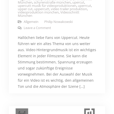
München
,
schyrenstraße münchen
,
upercut
,
upercutt musik für videoproduktionen
,
uperrcut
,
upper cut
,
uppercutt
,
video trailer produktion
,
videoproduktion münchen
,
Videoschnitt
München
Allgemein
Philip Nowakowski
on Die richtige Video Hintergrundmusik fü
Leave a Comment
Hallöchen liebe Fans von Uppercut. Heute
führen wir ein altes Thema von uns weiter
aus. Video Hintergrundmusik ist ein wichtiges
Element in jeder Filmszene. Sie kann die
Stimmung bestimmen, Spannung erzeugen
und sogar zukünftige Ereignisse
vorwegnehmen. Bei der Auswahl der Musik
für ein Video ist es wichtig, den allgemeinen
Ton und die Atmosphäre der Szene […]