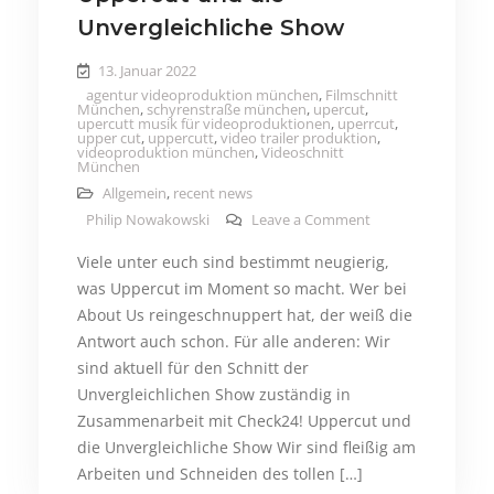
Unvergleichliche Show
13. Januar 2022
agentur videoproduktion münchen
,
Filmschnitt
München
,
schyrenstraße münchen
,
upercut
,
upercutt musik für videoproduktionen
,
uperrcut
,
upper cut
,
uppercutt
,
video trailer produktion
,
videoproduktion münchen
,
Videoschnitt
München
Allgemein
,
recent news
on Uppercut und d
Philip Nowakowski
Leave a Comment
Viele unter euch sind bestimmt neugierig,
was Uppercut im Moment so macht. Wer bei
About Us reingeschnuppert hat, der weiß die
Antwort auch schon. Für alle anderen: Wir
sind aktuell für den Schnitt der
Unvergleichlichen Show zuständig in
Zusammenarbeit mit Check24! Uppercut und
die Unvergleichliche Show Wir sind fleißig am
Arbeiten und Schneiden des tollen […]