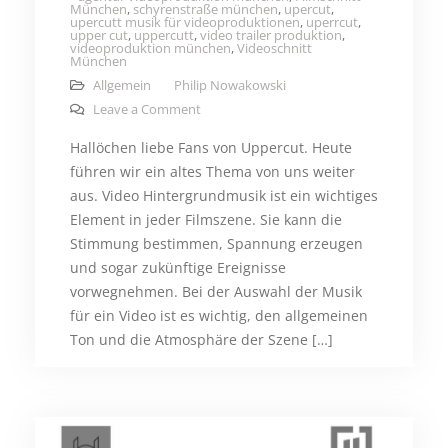
München
,
schyrenstraße münchen
,
upercut
,
upercutt musik für videoproduktionen
,
uperrcut
,
upper cut
,
uppercutt
,
video trailer produktion
,
videoproduktion münchen
,
Videoschnitt
München
Allgemein
Philip Nowakowski
on Die richtige Video Hintergrundmusik fü
Leave a Comment
Hallöchen liebe Fans von Uppercut. Heute
führen wir ein altes Thema von uns weiter
aus. Video Hintergrundmusik ist ein wichtiges
Element in jeder Filmszene. Sie kann die
Stimmung bestimmen, Spannung erzeugen
und sogar zukünftige Ereignisse
vorwegnehmen. Bei der Auswahl der Musik
für ein Video ist es wichtig, den allgemeinen
Ton und die Atmosphäre der Szene […]