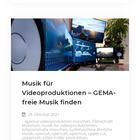
Musik für
Videoproduktionen – GEMA-
freie Musik finden
28. Oktober 2021
agentur videoproduktion münchen
,
Filmschnitt
München
,
musik für videoproduktionen
,
schyrenstraße münchen
,
suchmaschine ähnliche
musik
,
upercut
,
upercutt
,
uperrcut
,
upper cut
,
uppercutt
,
video trailer produktion
,