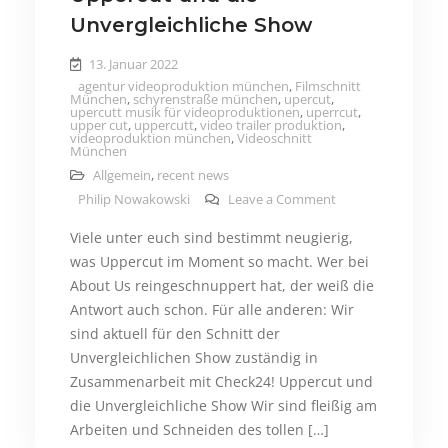
Unvergleichliche Show
13. Januar 2022
agentur videoproduktion münchen
,
Filmschnitt
München
,
schyrenstraße münchen
,
upercut
,
upercutt musik für videoproduktionen
,
uperrcut
,
upper cut
,
uppercutt
,
video trailer produktion
,
videoproduktion münchen
,
Videoschnitt
München
Allgemein
,
recent news
on Uppercut und d
Philip Nowakowski
Leave a Comment
Viele unter euch sind bestimmt neugierig,
was Uppercut im Moment so macht. Wer bei
About Us reingeschnuppert hat, der weiß die
Antwort auch schon. Für alle anderen: Wir
sind aktuell für den Schnitt der
Unvergleichlichen Show zuständig in
Zusammenarbeit mit Check24! Uppercut und
die Unvergleichliche Show Wir sind fleißig am
Arbeiten und Schneiden des tollen […]