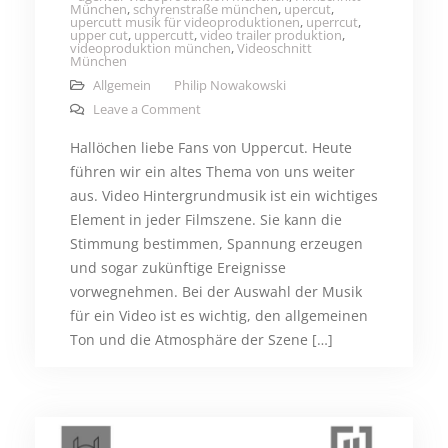
München
,
schyrenstraße münchen
,
upercut
,
upercutt musik für videoproduktionen
,
uperrcut
,
upper cut
,
uppercutt
,
video trailer produktion
,
videoproduktion münchen
,
Videoschnitt
München
Allgemein
Philip Nowakowski
on Die richtige Video Hintergrundmusik fü
Leave a Comment
Hallöchen liebe Fans von Uppercut. Heute
führen wir ein altes Thema von uns weiter
aus. Video Hintergrundmusik ist ein wichtiges
Element in jeder Filmszene. Sie kann die
Stimmung bestimmen, Spannung erzeugen
und sogar zukünftige Ereignisse
vorwegnehmen. Bei der Auswahl der Musik
für ein Video ist es wichtig, den allgemeinen
Ton und die Atmosphäre der Szene […]