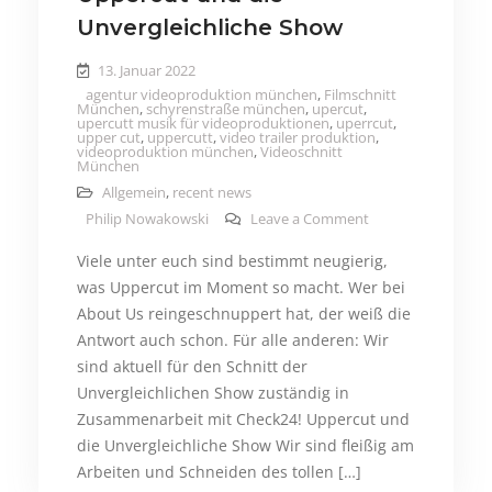
Unvergleichliche Show
13. Januar 2022
agentur videoproduktion münchen
,
Filmschnitt
München
,
schyrenstraße münchen
,
upercut
,
upercutt musik für videoproduktionen
,
uperrcut
,
upper cut
,
uppercutt
,
video trailer produktion
,
videoproduktion münchen
,
Videoschnitt
München
Allgemein
,
recent news
on Uppercut und d
Philip Nowakowski
Leave a Comment
Viele unter euch sind bestimmt neugierig,
was Uppercut im Moment so macht. Wer bei
About Us reingeschnuppert hat, der weiß die
Antwort auch schon. Für alle anderen: Wir
sind aktuell für den Schnitt der
Unvergleichlichen Show zuständig in
Zusammenarbeit mit Check24! Uppercut und
die Unvergleichliche Show Wir sind fleißig am
Arbeiten und Schneiden des tollen […]