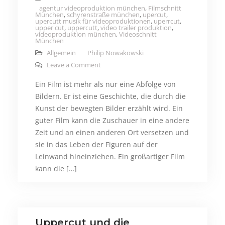
agentur videoproduktion münchen
,
Filmschnitt
München
,
schyrenstraße münchen
,
upercut
,
upercutt musik für videoproduktionen
,
uperrcut
,
upper cut
,
uppercutt
,
video trailer produktion
,
videoproduktion münchen
,
Videoschnitt
München
Allgemein
Philip Nowakowski
on Filme in unserer Gesellschaft – Waru
Leave a Comment
Ein Film ist mehr als nur eine Abfolge von
Bildern. Er ist eine Geschichte, die durch die
Kunst der bewegten Bilder erzählt wird. Ein
guter Film kann die Zuschauer in eine andere
Zeit und an einen anderen Ort versetzen und
sie in das Leben der Figuren auf der
Leinwand hineinziehen. Ein großartiger Film
kann die […]
Uppercut und die