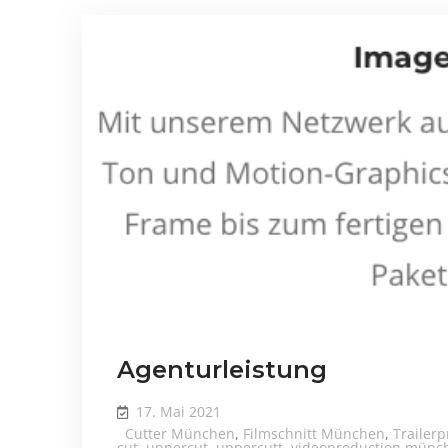
Agenturleistung
17. Mai 2021
Cutter München
,
Filmschnitt München
,
Trailer
cut
,
uppercut
,
uppercutt
,
videoproduction münc