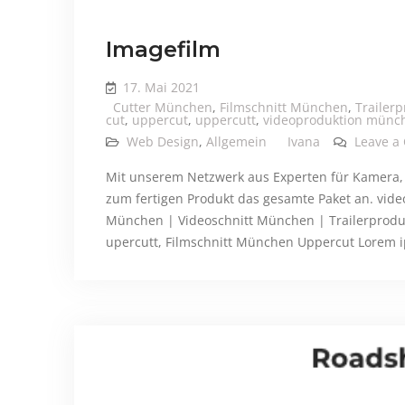
Imagefilm
17. Mai 2021
Cutter München
,
Filmschnitt München
,
Trailer
cut
,
uppercut
,
uppercutt
,
videoproduktion münc
Web Design
,
Allgemein
Ivana
Leave a
Mit unserem Netzwerk aus Experten für Kamera, 
zum fertigen Produkt das gesamte Paket an. vid
München | Videoschnitt München | Trailerproduk
upercutt, Filmschnitt München Uppercut Lorem ip