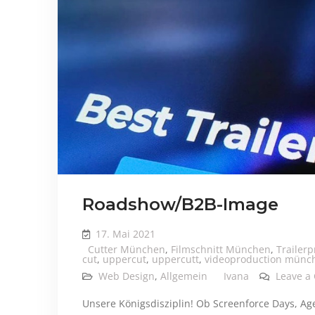
Roadshow/B2B-Image
17. Mai 2021
Cutter München
,
Filmschnitt München
,
Trailer
cut
,
uppercut
,
uppercutt
,
videoproduction münc
Web Design
,
Allgemein
Ivana
Leave a
Unsere Königsdisziplin! Ob Screenforce Days, A