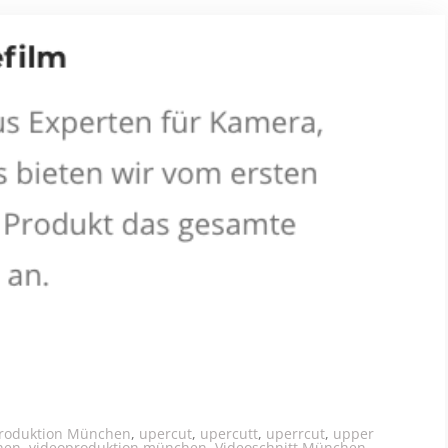
produktion München
,
upercut
,
upercutt
,
uperrcut
,
upper
hen
,
videoproduktion münchen
,
Videoschnitt München