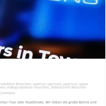
produktion München
,
upercut
,
upercutt
,
uperrcut
,
upper
hen
,
videoproduktion münchen
,
Videoschnitt München
on Roadshow/B2B-Image
 Comment
gentur-Tour oder Roadshows. Wir lieben die große Bühne und