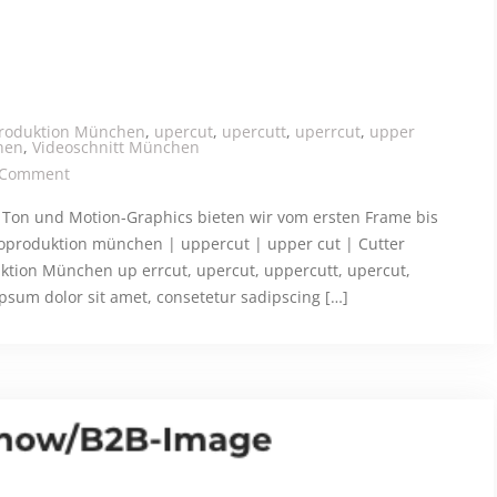
produktion München
,
upercut
,
upercutt
,
uperrcut
,
upper
hen
,
Videoschnitt München
on Imagefilm
 Comment
Ton und Motion-Graphics bieten wir vom ersten Frame bis
eoproduktion münchen | uppercut | upper cut | Cutter
tion München up errcut, upercut, uppercutt, upercut,
sum dolor sit amet, consetetur sadipscing […]