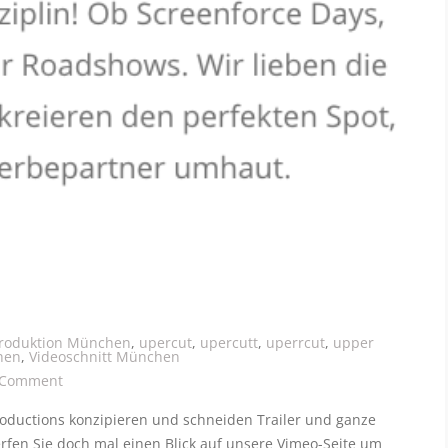
produktion München
,
upercut
,
upercutt
,
uperrcut
,
upper
hen
,
Videoschnitt München
on Trailer
 Comment
roductions konzipieren und schneiden Trailer und ganze
fen Sie doch mal einen Blick auf unsere Vimeo-Seite um