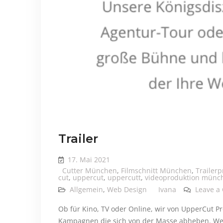
Trailer
17. Mai 2021
Cutter München
,
Filmschnitt München
,
Trailer
cut
,
uppercut
,
uppercutt
,
videoproduktion münc
Allgemein
,
Web Design
Ivana
Leave a
Ob für Kino, TV oder Online, wir von UpperCut P
Kampagnen die sich von der Masse abheben. Wer